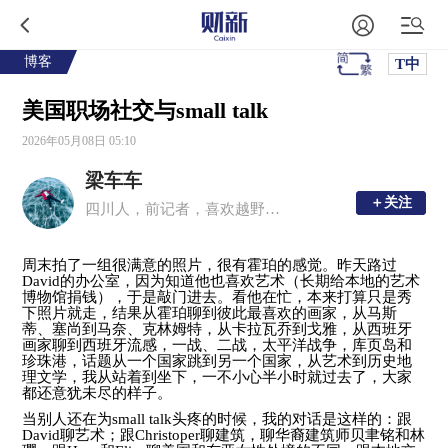
博客
T中
美国职场社交与small talk
2026年05月08日 05:10
梁车车
＋关注
＋关注
四川人，前记者，喜欢越野车的大龄单身女青年，不务正业的下岗金融民工
周末拍了一组很满意的照片，很有霍珀的感觉。昨天路过
David
的办公室，因为知道他也喜欢艺术（长期给本地的艺术
博物馆捐钱），于是敲门进去。看他在忙，本来打算只是秀
下照片就走，结果从霍珀聊到彼此最喜欢的画家，从马斯
蒂、塞尚到马奈、克林姆特，从卡拉瓦乔到戈雅，从西班牙
画家聊到西班牙流感，一战、二战，太平洋战争，库页岛和
珍珠港，话题从一个国家跳到另一个国家，从艺术到历史地
理文学，我从站着到坐下，一不小心半小时就过去了，大家
都还意犹未尽的样子。
当别人还在为
small talk
头疼的时候，我的对话是这样的：跟
David
聊艺术；跟
Christoper
聊建筑，聊华裔建筑师贝聿铭和林