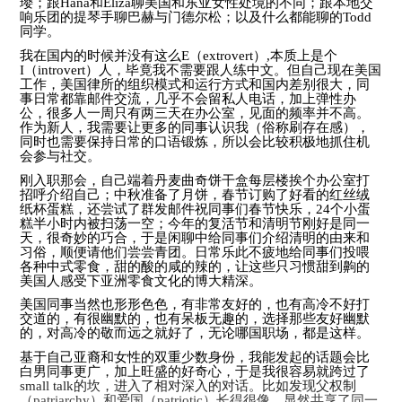
璎；跟
Hana
和
Eliza
聊美国和东亚女性处境的不同；跟本地交
响乐团的提琴手聊巴赫与门德尔松；以及什么都能聊的
Todd
同学。
我在国内的时候并没有这么
E
（
extrovert
）
,
本质上是个
I
（
introvert
）人，毕竟我不需要跟人练中文。但自己现在美国
工作，美国律所的组织模式和运行方式和国内差别很大，同
事日常都靠邮件交流，几乎不会留私人电话，加上弹性办
公，很多人一周只有两三天在办公室，见面的频率并不高。
作为新人，我需要让更多的同事认识我（俗称刷存在感），
同时也需要保持日常的口语锻炼，所以会比较积极地抓住机
会参与社交。
刚入职那会，自己端着丹麦曲奇饼干盒每层楼挨个办公室打
招呼介绍自己；中秋准备了月饼，春节订购了好看的红丝绒
纸杯蛋糕，还尝试了群发邮件祝同事们春节快乐，
24
个小蛋
糕半小时内被扫荡一空；今年的复活节和清明节刚好是同一
天，很奇妙的巧合，于是闲聊中给同事们介绍清明的由来和
习俗，顺便请他们尝尝青团。日常乐此不疲地给同事们投喂
各种中式零食，甜的酸的咸的辣的，让这些只习惯甜到齁的
美国人感受下亚洲零食文化的博大精深。
美国同事当然也形形色色，有非常友好的，也有高冷不好打
交道的，有很幽默的，也有呆板无趣的，选择那些友好幽默
的，对高冷的敬而远之就好了，无论哪国职场，都是这样。
基于自己亚裔和女性的双重少数身份，我能发起的话题会比
白男同事更广，加上旺盛的好奇心，于是我很容易就跨过了
small talk
的坎，进入了相对深入的对话。比如发现父权制
（
patriarchy
）和爱国（
patriotic
）长得很像，显然共享了同一