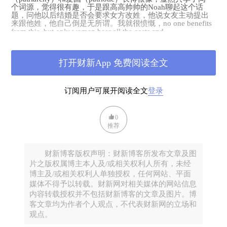
个词源，觉得很有趣，于是跟高高帅帅的
Noah
聊起这个话
题，问他以后结婚是否会要求女方改姓，他说女友主动提出
来跟他姓，他自己倒是无所谓。我就很愤慨，
no one benefits
from this, but only women bear all the costs and
inconveniences. I’m not happy about this, I hate patriarchy. He
said he totally understand.
我又跑到另一端去找
Eliza
，到她办公室门口想起来还不知道
打开财新App 免费阅读全文
她取向，于是直接问她是
gay
还是
straight
，她大概也没料到我
这么直接，稍微顿了下说她是
gay
，我说假设你以后结婚了，
会为了你的妻子改姓吗，她说她很喜欢自己的姓，她在俄罗
订阅用户可展开阅读全文
登录
斯出生，小时候移民到这里，过了很久才获得美国身份，姓
氏是她文化的一部分，她不希望丢掉。
另外还有每个人提起来都苦大仇深的学生贷款。
Todd
快五十
0
岁了，他的大儿子去年已经上大学了，因为在外州，又没有
推荐
奖学金，所以学费很贵，他们作为父母负担一部分，爷爷奶
奶赞助了一部分，剩下的走学生贷款。而与此同时，
Todd
自
己的学生贷款还没有还完。虽然我一直知道美国大学很贵，
财新博客版权声明：财新博客所发布文章及图
但看到自己四十多岁的同事还在和儿子一起还学生贷款，一
毕业就等于背上了一套房贷，换来的只是一纸什么都无法保
片之版权属博主本人及/或相关权利人所有，未经
证的学位证书，那种冲击感是看新闻远无法比拟的。
博主及/或相关权利人单独授权，任何网站、平面
媒体不得予以转载。财新网对相关媒体的网站信息
当然更多时候是轻松的对话，上个月
construction
部门的老大
Alan
路过我的工位，吸着鼻子问我有啥中国偏方能缓解他症
内容转载授权并不包括财新博客的文章及图片。博
状的，当时我很诚实地说不知道。前两天终于逮到机会跟他
客文章均为作者个人观点，不代表财新网的立场和
说，多喝热水！顺便介绍了驱寒的姜糖水、姜丝可乐，以及
观点。
润喉的银耳雪梨汤，他觉得很有趣，听得也很认真，虽然他
并不知道银耳是什么。